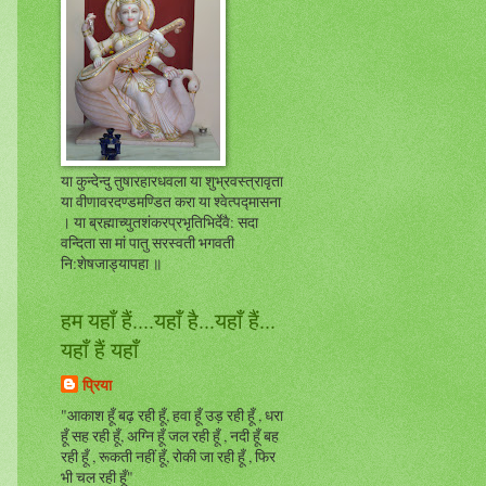
या कुन्देन्दु तुषारहारधवला या शुभ्रवस्त्रावृता
या वीणावरदण्डमण्डित करा या श्वेत्पद्मासना
। या ब्रह्माच्युतशंकरप्रभृतिभिर्देवै: सदा
वन्दिता सा मां पातु सरस्वती भगवती
नि:शेषजाड्यापहा ॥
हम यहाँ हैं....यहाँ है...यहाँ हैं...
यहाँ हैं यहाँ
प्रिया
"आकाश हूँ बढ़ रही हूँ, हवा हूँ उड़ रही हूँ , धरा
हूँ सह रही हूँ, अग्नि हूँ जल रही हूँ , नदी हूँ बह
रही हूँ , रूकती नहीं हूँ, रोकी जा रही हूँ , फिर
भी चल रही हूँ"