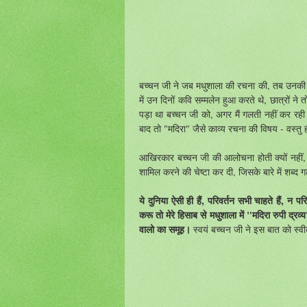
बच्चन
जी
ने
जब
मधुशाला
की
रचना
की
,
तब
उनकी
में
उन
दिनों
कवि
सम्मलेन
हुआ
करते
थे
,
छात्रों
ने
त
पड़ा
था
बच्चन
जी
को
,
अगर
मैं
गलती
नहीं
कर
रही
बाद
तो
"
मदिरा
"
जैसे
काव्य
रचना
की
विषय
-
वस्तु
आखिरकार
बच्चन
जी
की
आलोचना
होती
क्यों
नहीं
शामिल
करने
की
चेष्टा
कर
दी,
जिसके
बारे
में
शब्द
ग
ये दुनिया ऐसी ही हैं, परिवर्तन सभी चाहते हैं, न 
करू तो मेरे हिसाब से मधुशाला में "मदिरा रुपी द्रव
वालो का समूह।
स्वयं
बच्चन
जी
ने
इस
बात
को
स्व