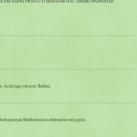
EM AAPKI PRASTUTI BEHATAR HAI.. DHERO BADHAYEE
i. Acchi lagi yeh post. Badhai.
chchi paniyan Madhushala ki duhrane ko mil gayin.