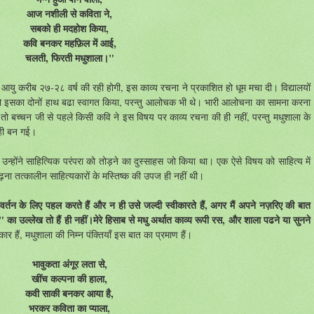
आज नशीली से कविता ने,
सबको ही मदहोश किया,
कवि बनकर महफ़िल में आई,
चलती, फिरती मधुशाला।"
आयु
करीब
२७
-
२८
वर्ष
की
रही
होगी
,
इस
काव्य
रचना
ने
प्रकाशित
हो
धूम
मचा
दी
।
विद्यालयों
ो
इसका
दोनों
हाथ
बढा
स्वागत
किया
,
परन्तु
आलोचक
भी
थे
।
भारी
आलोचना
का
सामना
करना
तो
बच्चन
जी
से
पहले
किसी
कवि
ने
इस
विषय
पर
काव्य
रचना
की
ही
नहीं
,
परन्तु
मधुशाला
के
ही
बन
गई
।
,
उन्होंने
साहित्यिक
परंपरा
को
तोड़ने
का
दुस्साहस
जो
किया
था
।
एक
ऐसे
विषय
को
साहित्य
में
ढ़ना
तत्कालीन
साहित्यकारों
के
मस्तिष्क
की
उपज
ही
नहीं
थी
।
परिवर्तन के लिए पहल करते हैं और न ही उसे जल्दी स्वीकारते हैं, अगर मैं अपने नज़रिए की बात
्य" का उल्लेख तो हैं ही नहीं।मेरे हिसाब से मधु अर्थात काव्य रूपी रस, और शाला पढने या सुनने
ीकार
हैं
,
मधुशाला
की
निम्न
पंक्तियाँ
इस
बात
का
प्रमाण
हैं।
भावुकता अंगूर लता से,
खींच कल्पना की हाला,
कवी साकी बनकर आया है,
भरकर कविता का प्याला,