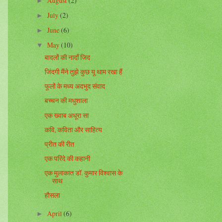
August
(2)
►
July
(2)
►
June
(6)
►
May
(10)
▼
बादलों की नादाँ जिद
जिंदगी मैंने तुझे कुछ यू थाम रखा हैं
फूलों के मध्य अदभुद संवाद
बच्चन की मधुशाला
एक ख्वाब अधूरा सा
कवि, कविता और साहित्य
प्रीत की रीत
एक परिंदे की कहानी
एक मुलाकात डॉ. कुमार विश्वास के
साथ
हौसला
April
(6)
►