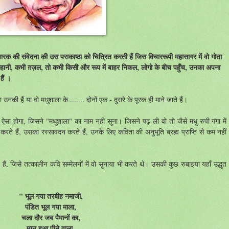
विचारक की संवेदना की उस पराकाष्ठा को चित्रित करती हैं जिस विचाररूपी महासागर में वो गोता
नी, कभी ग़ज़ल, तो कभी किसी और रूप में बाहर निकल, लोगो के बीच पहुँच, उनका अपना
ैं ।
ा
उनकी
हैं
या
वो
मधुशाला
के
.......
दोनों
एक
-
दुसरे
के
पूरक
ही
माने
जाते
हैं।
ऐसा
होगा
,
जिसने
"
मधुशाला
"
का
नाम
नहीं
सुना।
जिसने
पढ़
ली
वो
तो
जैसे
मधु
रुपी
गंगा
में
करते
हैं
,
उसका
रस्सावदन
करते
हैं
,
उनके
लिए
कविता
की
अनुभूति
ब्रह्म
प्राप्ति
से
कम
नहीं
हैं
,
जिसे
तत्कालीन
कवि
सम्मेलनों
में
वो
सुनाया
भी
करते
थे।
उसकी
कुछ
रुबाइया
यहाँ
उद्धृत
" भूल गया तरबीह नमाजी,
पंडित भूल गया माला,
चला दौर जब पैमानों का,
मग्न हुआ पीने वाला,